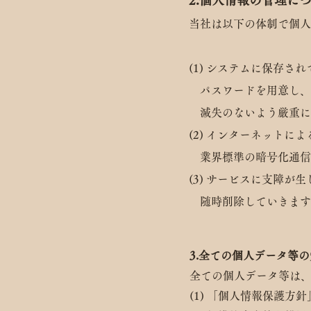
2.個人情報の管理に
当社は以下の体制で個人
(1)
システムに保存され
パスワードを用意し、
滅失のないよう厳重に
(2) インターネット
業界標準の暗号化通信で
(3) サービスに支障
随時削除していきます
3.全ての個人データ等
全ての個人データ等は
(1) 「個人情報保護