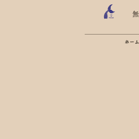
​
ホー
代